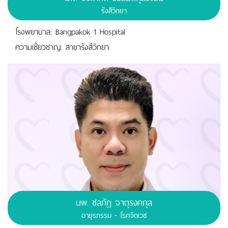
รังสีวิทยา
โรงพยาบาล: Bangpakok 1 Hospital
ความเชี่ยวชาญ: สาขารังสีวิทยา
นพ.
ชลภัฎ จาตุรงคกุล
อายุรกรรม - โรคจิตเวช