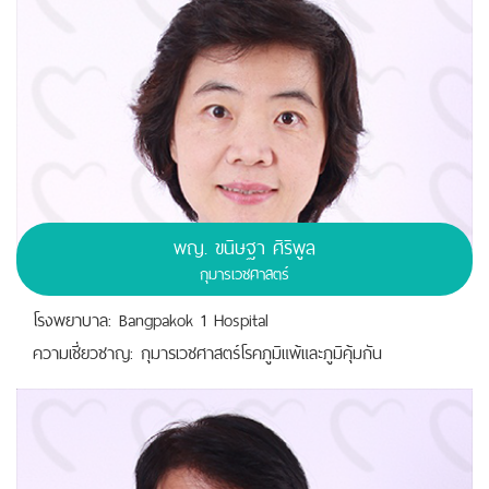
พญ.
ขนิษฐา ศิริพูล
กุมารเวชศาสตร์
โรงพยาบาล: Bangpakok 1 Hospital
ความเชี่ยวชาญ: กุมารเวชศาสตร์โรคภูมิแพ้และภูมิคุ้มกัน