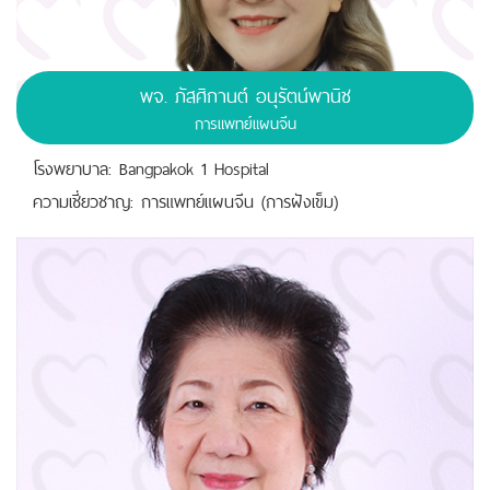
พจ.
ภัสศิกานต์ อนุรัตน์พานิช
การแพทย์แผนจีน
โรงพยาบาล: Bangpakok 1 Hospital
ความเชี่ยวชาญ: การแพทย์แผนจีน (การฝังเข็ม)