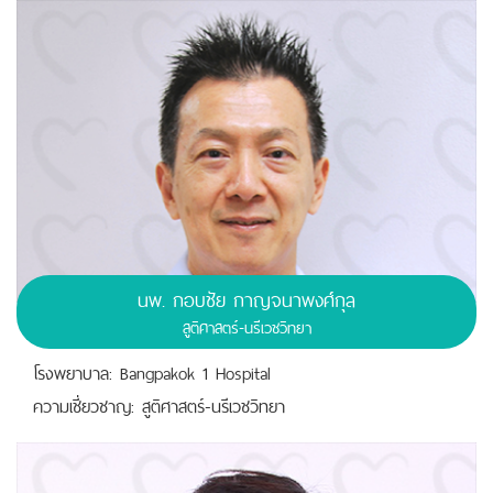
นพ.
กอบชัย กาญจนาพงศ์กุล
สูติศาสตร์-นรีเวชวิทยา
โรงพยาบาล: Bangpakok 1 Hospital
ความเชี่ยวชาญ: สูติศาสตร์-นรีเวชวิทยา