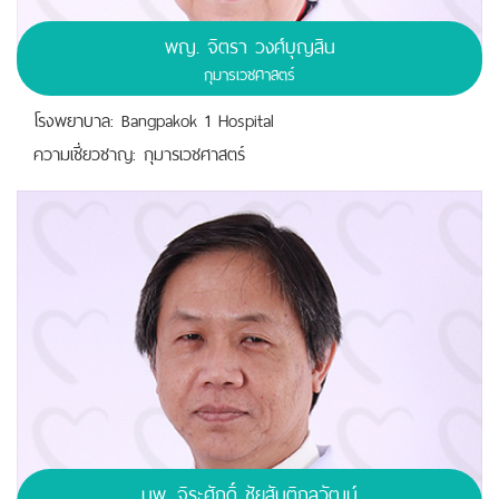
พญ.
จิตรา วงศ์บุญสิน
กุมารเวชศาสตร์
โรงพยาบาล: Bangpakok 1 Hospital
ความเชี่ยวชาญ: กุมารเวชศาสตร์
นพ.
จิระศักดิ์ ชัยสันติกุลวัฒน์