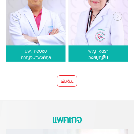
นพ.
กอบชัย
พญ.
จิตรา
กาญจนาพงศ์กุล
วงศ์บุญสิน
เพิ่มเติม...
แพคเกจ