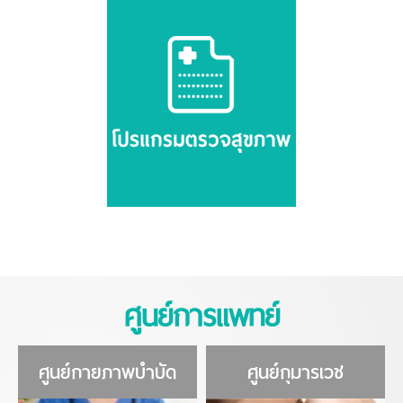
ศูนย์การแพทย์
ศูนย์กายภาพบำบัด
ศูนย์กุมารเวช