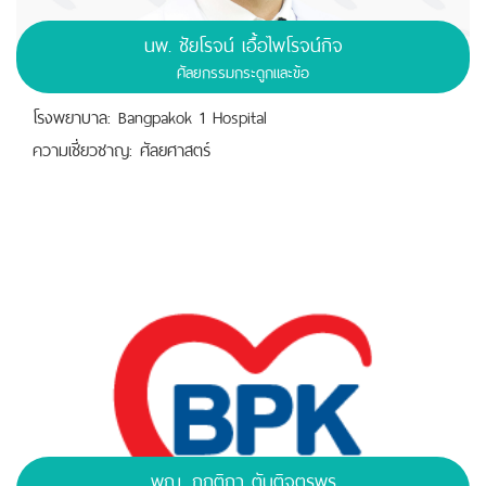
นพ.
ชัยโรจน์ เอื้อไพโรจน์กิจ
ศัลยกรรมกระดูกและข้อ
โรงพยาบาล: Bangpakok 1 Hospital
ความเชี่ยวชาญ: ศัลยศาสตร์
พญ. กฤติกา ตันติจตุรพร