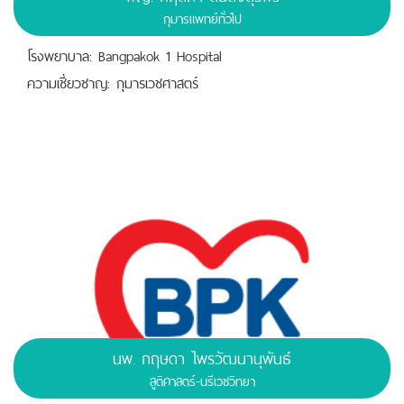
กุมารแพทย์ทั่วไป
โรงพยาบาล: Bangpakok 1 Hospital
ความเชี่ยวชาญ: กุมารเวชศาสตร์
นพ. กฤษดา ไพรวัฒนานุพันธ์
สูติศาสตร์-นรีเวชวิทยา