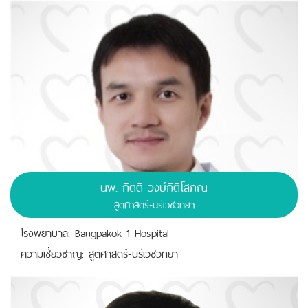
นพ.
กิตติ วงษ์กิติโสภณ
สูติศาสตร์-นรีเวชวิทยา
โรงพยาบาล: Bangpakok 1 Hospital
ความเชี่ยวชาญ: สูติศาสตร์-นรีเวชวิทยา