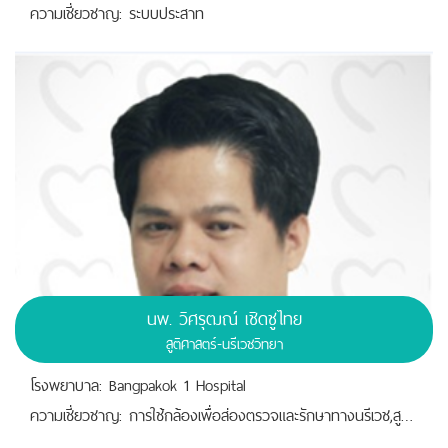
ความเชี่ยวชาญ: ระบบประสาท
นพ.
วิศรุฒณ์ เชิดชูไทย
สูติศาสตร์-นรีเวชวิทยา
โรงพยาบาล: Bangpakok 1 Hospital
ความเชี่ยวชาญ: การใช้กล้องเพื่อส่องตรวจและรักษาทางนรีเวช,สูติศาสตร์-นรีเวชวิทยา