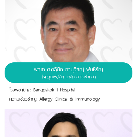
พลโท ศ.คลินิก
ภานุวิชญ์ พุ่มหิรัญ
โรคภูมิแพ้,โสต นาสิก ลาริงซ์วิทยา
โรงพยาบาล: Bangpakok 1 Hospital
ความเชี่ยวชาญ: Allergy Clinical & Immunology