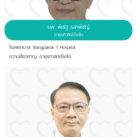
นพ.
พิเชฐ รงคพิชญ์
อายุรศาสตร์โรคไต
โรงพยาบาล: Bangpakok 1 Hospital
ความเชี่ยวชาญ: อายุรศาสตร์โรคไต