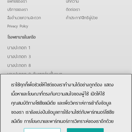
แพทย์ของเรา
บทความ
บริการของเรา
ติดต่อเรา
สิ่งอำนวยความสะดวก
คําประกาศสิทธิผู้ป่วย
Privacy Policy
โรงพยาบาลในเครือ
บางปะกอก 1
บางปะกอก 3
บางปะกอก 8
บางปะกอก 9 อินเตอร์เนชั่นแนล
ปิยะเวท
เราใช้คุกกี้เพื่อช่วยให้ไซต์ของเราทำงานได้อย่างถูกต้อง แสดง
บางปะกอก-รังสิต 2
เนื้อหาและโฆษณาที่ตรงกับความสนใจของผู้ใช้ เปิดให้ใช้
คุณสมบัติทางโซเชียลมีเดีย และเพื่อวิเคราะห์การเข้าถึงข้อมูล
Facebook
Youtube
Line
ของเรา เรายังแบ่งปันข้อมูลการใช้งานไซต์กับพาร์ทเนอร์โซเชีย
ลมีเดีย การโฆษณาและพาร์ทเนอร์การวิเคราะห์ของเราอีกด้วย