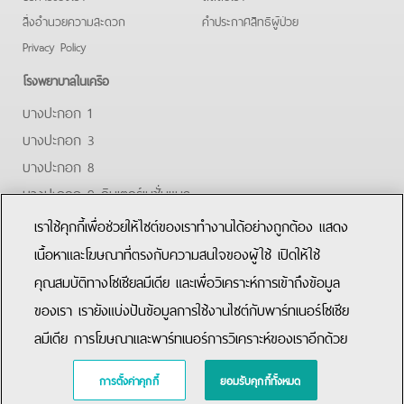
สิ่งอำนวยความสะดวก
คําประกาศสิทธิผู้ป่วย
Privacy Policy
โรงพยาบาลในเครือ
บางปะกอก 1
บางปะกอก 3
บางปะกอก 8
บางปะกอก 9 อินเตอร์เนชั่นแนล
ปิยะเวท
เราใช้คุกกี้เพื่อช่วยให้ไซต์ของเราทำงานได้อย่างถูกต้อง แสดง
บางปะกอก-รังสิต 2
เนื้อหาและโฆษณาที่ตรงกับความสนใจของผู้ใช้ เปิดให้ใช้
คุณสมบัติทางโซเชียลมีเดีย และเพื่อวิเคราะห์การเข้าถึงข้อมูล
Facebook
Youtube
Line
ของเรา เรายังแบ่งปันข้อมูลการใช้งานไซต์กับพาร์ทเนอร์โซเชีย
ลมีเดีย การโฆษณาและพาร์ทเนอร์การวิเคราะห์ของเราอีกด้วย
Copyright © 2015 Bangpakok Hospital All rights reserved.
การตั้งค่าคุกกี้
ยอมรับคุกกี้ทั้งหมด