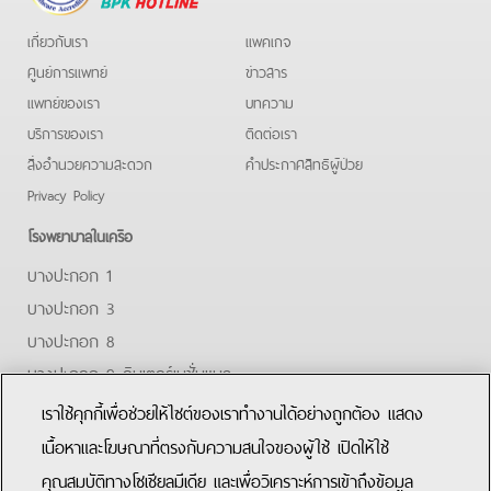
Hotline
เกี่ยวกับเรา
แพคเกจ
ศูนย์การแพทย์
ข่าวสาร
แพทย์ของเรา
บทความ
บริการของเรา
ติดต่อเรา
สิ่งอำนวยความสะดวก
คําประกาศสิทธิผู้ป่วย
Privacy Policy
โรงพยาบาลในเครือ
บางปะกอก 1
บางปะกอก 3
บางปะกอก 8
บางปะกอก 9 อินเตอร์เนชั่นแนล
ปิยะเวท
เราใช้คุกกี้เพื่อช่วยให้ไซต์ของเราทำงานได้อย่างถูกต้อง แสดง
บางปะกอก-รังสิต 2
เนื้อหาและโฆษณาที่ตรงกับความสนใจของผู้ใช้ เปิดให้ใช้
คุณสมบัติทางโซเชียลมีเดีย และเพื่อวิเคราะห์การเข้าถึงข้อมูล
Facebook
Youtube
Line