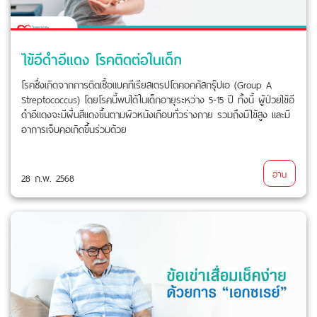
ไข้อีดำอีแดง โรคติดต่อในเด็ก
โรคซึ่งเกิดจากการติดเชื้อแบคทีเรียสเตรปโตคอคคัสกรุ๊ปเอ (Group A
Streptococcus) โดยโรคนี้พบได้ในเด็กอายุระหว่าง 5-15 ปี ทั้งนี้ ผู้ป่วยไข้อี
ดำอีแดงจะมีผื่นสีแดงขึ้นตามผิวหนังเกือบทั่วร่างกาย รวมถึงมีไข้สูง และมี
อาการเจ็บคอเกิดขึ้นร่วมด้วย
อ่าน
28 ก.พ. 2568