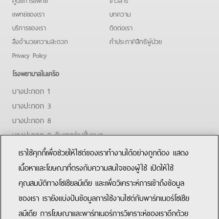
แพทย์ของเรา
บทความ
บริการของเรา
ติดต่อเรา
สิ่งอำนวยความสะดวก
คําประกาศสิทธิผู้ป่วย
Privacy Policy
โรงพยาบาลในเครือ
บางปะกอก 1
บางปะกอก 3
บางปะกอก 8
บางปะกอก 9 อินเตอร์เนชั่นแนล
ปิยะเวท
เราใช้คุกกี้เพื่อช่วยให้ไซต์ของเราทำงานได้อย่างถูกต้อง แสดง
บางปะกอก-รังสิต 2
เนื้อหาและโฆษณาที่ตรงกับความสนใจของผู้ใช้ เปิดให้ใช้
คุณสมบัติทางโซเชียลมีเดีย และเพื่อวิเคราะห์การเข้าถึงข้อมูล
Facebook
Youtube
Line
ของเรา เรายังแบ่งปันข้อมูลการใช้งานไซต์กับพาร์ทเนอร์โซเชีย
ลมีเดีย การโฆษณาและพาร์ทเนอร์การวิเคราะห์ของเราอีกด้วย