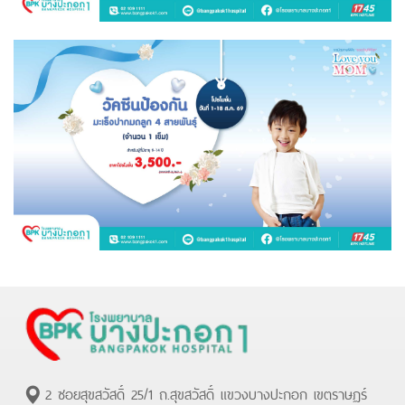
2 ซอยสุขสวัสดิ์ 25/1 ถ.สุขสวัสดิ์ แขวงบางปะกอก เขตราษฏร์