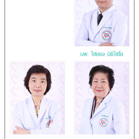
นพ.
ไชยยง นิธิไชโย