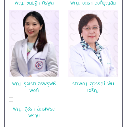
พญ.
ขนิษฐา ศิริพูล
พญ.
จิตรา วงศ์บุญสิน
พญ.
รุจิเรศ สิริพิรุฬห์
รศ.พญ. สุวรรณี พัน
พงศ์
เจริญ
พญ. สุชีรา ฉัตรเพริด
พราย