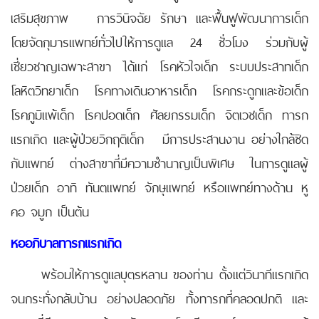
เสริมสุขภาพ การวินิจฉัย รักษา และฟื้นฟูพัฒนาการเด็ก
โดยจัดกุมารแพทย์ทั่วไปให้การดูแล 24 ชั่วโมง ร่วมกับผู้
เชี่ยวชาญเฉพาะสาขา ได้แก่ โรคหัวใจเด็ก ระบบประสาทเด็ก
โลหิตวิทยาเด็ก โรคทางเดินอาหารเด็ก โรคกระดูกและข้อเด็ก
โรคภูมิแพ้เด็ก โรคปอดเด็ก ศัลยกรรมเด็ก จิตเวชเด็ก ทารก
แรกเกิด และผู้ป่วยวิกฤติเด็ก มีการประสานงาน อย่างใกล้ชิด
กับแพทย์ ต่างสาขาที่มีความชำนาญเป็นพิเศษ ในการดูแลผู้
ป่วยเด็ก อาทิ ทันตแพทย์ จักษุแพทย์ หรือแพทย์ทางด้าน หู
คอ จมูก เป็นต้น
หออภิบาลทารกแรกเกิด
พร้อมให้การดูแลบุตรหลาน ของท่าน ตั้งแต่วินาทีแรกเกิด
จนกระทั่งกลับบ้าน อย่างปลอดภัย ทั้งทารกที่คลอดปกติ และ