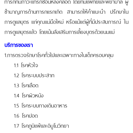
ทารกที่มีภาวะแทรกซ้อนหลังคลอด โดยทีมแพทย์และพยาบาล ผู้
ชำนาญการด้านทารกแรกเกิด สามารถให้คำแนะนำ ปรึกษาใน
การดูแลบุตร แก่คุณแม่มือใหม่ หรือแม้แต่ผู้ที่มีประสบการณ์ ใน
การดูแลบุตรแล้ว โดยเน้นส่งเสริมการเลี้ยงบุตรด้วยนมแม่
บริการของเรา
1.การตรวจรักษาโรคทั่วไปและเฉพาะทางในเด็กครอบคลุม
1.1 โรคหัวใจ
1.2 โรคระบบประสาท
1.3 โรคเลือด
1.4 โรคผิวหนัง
1.5 โรคระบบทางเดินอาหาร
1.6 โรคปอด
1.7 โรคภูมิแพ้และอิมูโนวิทยา