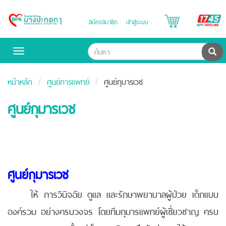
B
สมัครสมาชิก
เข้าสู่ระบบ
Bangpakok
H
Hospital
ค้น
Toggle
navigation
หน้าหลัก
ศูนย์การแพทย์
ศูนย์กุมารเวช
ศูนย์กุมารเวช
ศูนย์กุมารเวช
ให้ การวินิจฉัย ดูแล และรักษาพยาบาลผู้ป่วย เด็กแบบ
องค์รวม อย่างครบวงจร โดยทีมกุมารแพทย์ผู้เชี่ยวชาญ ครบ