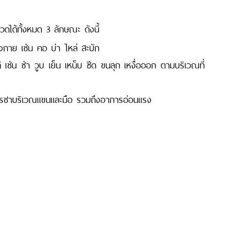
ด้ทั้งหมด 3 ลักษณะ ดังนี้
งกาย เช่น คอ บ่า ไหล่ สะบัก
เช่น ซ่า วูบ เย็น เหน็บ ซีด ขนลุก เหงื่อออก ตามบริเวณที่
ารชาบริเวณแขนและมือ รวมถึงอาการอ่อนแรง