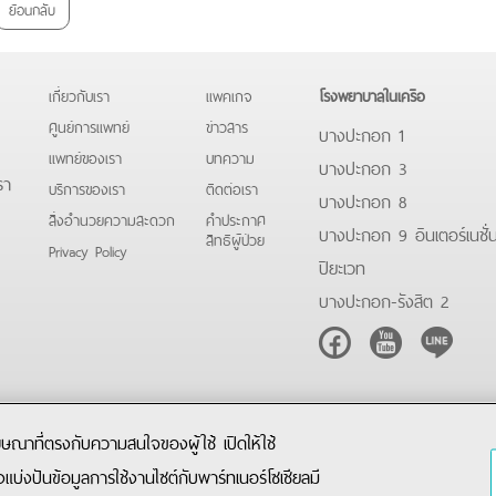
ย้อนกลับ
เกี่ยวกับเรา
แพคเกจ
โรงพยาบาลในเครือ
ศูนย์การแพทย์
ข่าวสาร
บางปะกอก 1
แพทย์ของเรา
บทความ
บางปะกอก 3
รา
บริการของเรา
ติดต่อเรา
บางปะกอก 8
สิ่งอำนวยความสะดวก
คําประกาศ
บางปะกอก 9 อินเตอร์เนชั่
สิทธิผู้ป่วย
Privacy Policy
ปิยะเวท
บางปะกอก-รังสิต 2
Facebook
Youtube
Line
โฆษณาที่ตรงกับความสนใจของผู้ใช้ เปิดให้ใช้
ังแบ่งปันข้อมูลการใช้งานไซต์กับพาร์ทเนอร์โซเชียลมี