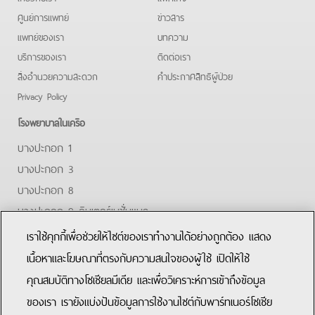
ศูนย์การแพทย์
ข่าวสาร
แพทย์ของเรา
บทความ
บริการของเรา
ติดต่อเรา
สิ่งอำนวยความสะดวก
คําประกาศสิทธิผู้ป่วย
Privacy Policy
โรงพยาบาลในเครือ
บางปะกอก 1
บางปะกอก 3
บางปะกอก 8
บางปะกอก 9 อินเตอร์เนชั่นแนล
ปิยะเวท
เราใช้คุกกี้เพื่อช่วยให้ไซต์ของเราทำงานได้อย่างถูกต้อง แสดง
บางปะกอก-รังสิต 2
เนื้อหาและโฆษณาที่ตรงกับความสนใจของผู้ใช้ เปิดให้ใช้
คุณสมบัติทางโซเชียลมีเดีย และเพื่อวิเคราะห์การเข้าถึงข้อมูล
Facebook
Youtube
Line
ของเรา เรายังแบ่งปันข้อมูลการใช้งานไซต์กับพาร์ทเนอร์โซเชีย