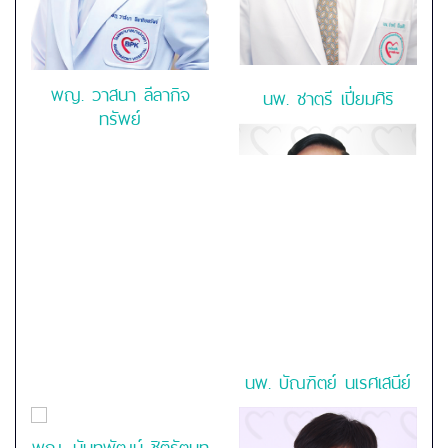
พญ.
วาสนา ลีลากิจ
นพ.
ชาตรี เปี่ยมศิริ
ทรัพย์
นพ.
บัณฑิตย์ นเรศเสนีย์
พญ. นันทพัฒน์ ชิติรัตนท