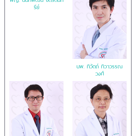
รีย์
นพ.
ทิวัตถ์ ทิวาวรรณ
วงศ์