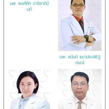
นพ. พงศ์ภัค อารียาภินั
นท์
นพ.
อนันต์ ธนาประเสริฐ
กรณ์