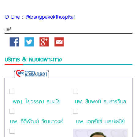
ID Line : @bangpakok1hospital
แชร์
Facebook
Twitter
Google
Email
Plus
บริการ & หมอเฉพาะทาง
Bangpakok
1
Hospital
พญ. ใยวรรณ ธนะมัย
นพ. สืบพงศ์ ธนสารวิมล
นพ. กิติพัฒน์ วัฒนาวงศ์
นพ. เอกรัชช์ นเรศเสนีย์