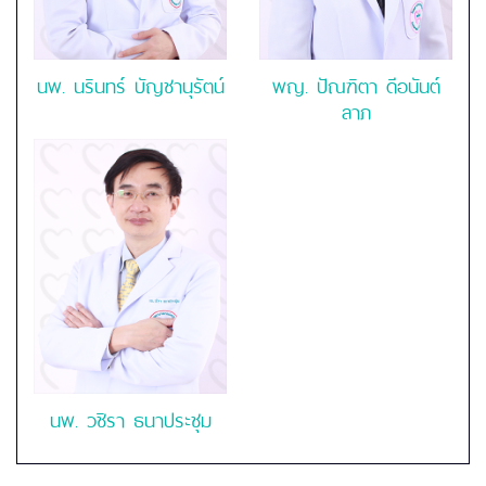
นพ.
นรินทร์ บัญชานุรัตน์
พญ.
ปัณฑิตา ดีอนันต์
ลาภ
นพ.
วชิรา ธนาประชุม