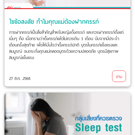
ไขข้อสงสัย ทำไมคุณแม่ต้องฝากครรภ์
การฝากครรภ์เป็นสิ่งสำคัญสำหรับหญิงตั้งครรภ์ และควรฝากครรภ์ตั้งแต่
เนิ่นๆ คือ เมื่อทราบว่าตั้งครรภ์แล้วไม่ควรเกิน 3 เดือน นับจากมีประจำ
เดือนครั้งสุดท้าย เพื่อให้มั่นใจว่าตั้งครรภ์ปกติ บุตรในครรภ์แข็งแรงและ
สมบูรณ์ จนกระทั่งคุณแม่คลอดบุตรด้วยความปลอดภัย บุตรมีสุขภาพ
สมบูรณ์แข็งแรง
อ่าน
27 ส.ค. 2568