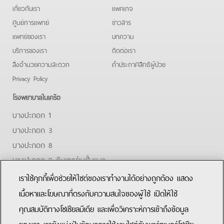
เกี่ยวกับเรา
แพคเกจ
ศูนย์การแพทย์
ข่าวสาร
แพทย์ของเรา
บทความ
บริการของเรา
ติดต่อเรา
สิ่งอำนวยความสะดวก
คําประกาศสิทธิผู้ป่วย
Privacy Policy
โรงพยาบาลในเครือ
บางปะกอก 1
บางปะกอก 3
บางปะกอก 8
บางปะกอก 9 อินเตอร์เนชั่นแนล
ปิยะเวท
เราใช้คุกกี้เพื่อช่วยให้ไซต์ของเราทำงานได้อย่างถูกต้อง แสดง
บางปะกอก-รังสิต 2
เนื้อหาและโฆษณาที่ตรงกับความสนใจของผู้ใช้ เปิดให้ใช้
คุณสมบัติทางโซเชียลมีเดีย และเพื่อวิเคราะห์การเข้าถึงข้อมูล
Facebook
Youtube
Line
ของเรา เรายังแบ่งปันข้อมูลการใช้งานไซต์กับพาร์ทเนอร์โซเชีย