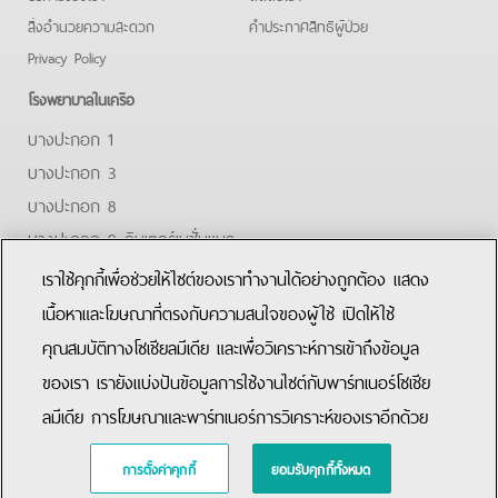
สิ่งอำนวยความสะดวก
คําประกาศสิทธิผู้ป่วย
Privacy Policy
โรงพยาบาลในเครือ
บางปะกอก 1
บางปะกอก 3
บางปะกอก 8
บางปะกอก 9 อินเตอร์เนชั่นแนล
ปิยะเวท
เราใช้คุกกี้เพื่อช่วยให้ไซต์ของเราทำงานได้อย่างถูกต้อง แสดง
บางปะกอก-รังสิต 2
เนื้อหาและโฆษณาที่ตรงกับความสนใจของผู้ใช้ เปิดให้ใช้
คุณสมบัติทางโซเชียลมีเดีย และเพื่อวิเคราะห์การเข้าถึงข้อมูล
Facebook
Youtube
Line
ของเรา เรายังแบ่งปันข้อมูลการใช้งานไซต์กับพาร์ทเนอร์โซเชีย
ลมีเดีย การโฆษณาและพาร์ทเนอร์การวิเคราะห์ของเราอีกด้วย
Copyright © 2015 Bangpakok Hospital All rights reserved.
การตั้งค่าคุกกี้
ยอมรับคุกกี้ทั้งหมด